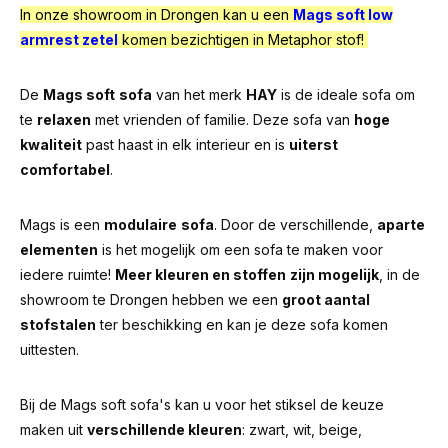
In onze showroom in Drongen kan u een
Mags soft low
armrest zetel
komen bezichtigen in Metaphor stof!
De
Mags soft
sofa
van het merk
HAY
is de ideale sofa om
te
relaxen
met vrienden of familie. Deze sofa van
hoge
kwaliteit
past haast in elk interieur en is
uiterst
comfortabel
.
Mags is een
modulaire
sofa
. Door de verschillende,
aparte
elementen
is het mogelijk om een sofa te maken voor
iedere ruimte!
Meer kleuren en stoffen
zijn mogelijk
, in de
showroom te Drongen hebben we een
groot aantal
stofstalen
ter beschikking en kan je deze sofa komen
uittesten.
Bij de Mags soft sofa's kan u voor het stiksel de keuze
maken uit
verschillende kleuren
: zwart, wit, beige,