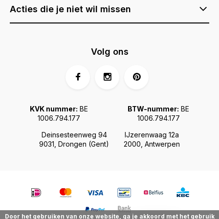
Acties die je niet wil missen
Volg ons
KVK nummer:
BE
BTW-nummer:
BE
1006.794.177
1006.794.177
Deinsesteenweg 94
IJzerenwaag 12a
9031, Drongen (Gent)
2000, Antwerpen
Door het gebruiken van onze website, ga je akkoord met het gebruik