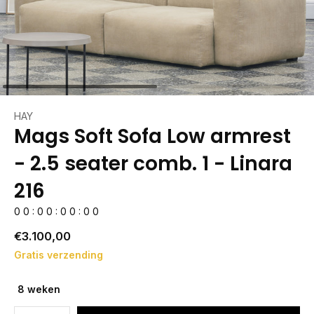
HAY
Mags Soft Sofa Low armrest
- 2.5 seater comb. 1 - Linara
216
0
0
:
0
0
:
0
0
:
0
0
€3.100,00
Gratis verzending
8 weken