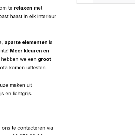
 om te
relaxen
met
ast haast in elk interieur
e,
aparte elementen
is
imte!
Meer kleuren en
n hebben we een
groot
ofa komen uittesten.
keuze maken uit
js en lichtgrijs.
.
 ons te contacteren via