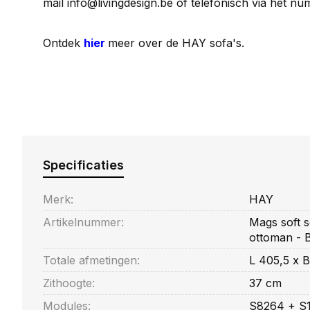
mail
info@livingdesign.be
of telefonisch via het n
Ontdek
hier
meer over de HAY sofa's.
Specificaties
Merk:
HAY
Artikelnummer:
Mags soft s
ottoman - B
Totale afmetingen:
L 405,5 x 
Zithoogte:
37 cm
Modules:
S8264 + S1