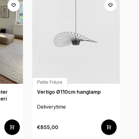
Petite Friture
H
ater
Vertigo Ø110cm hanglamp
Cr
eri
f
Deliverytime
De
€4
€855,00
€