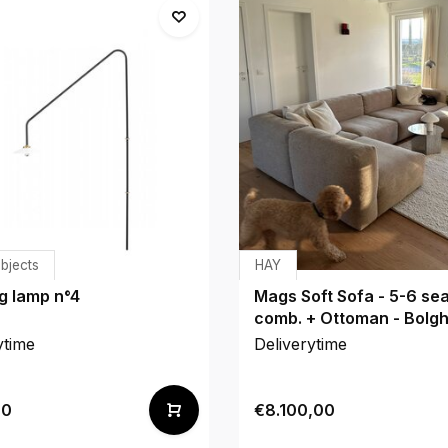
Objects
HAY
g lamp n°4
Mags Soft Sofa - 5-6 se
comb. + Ottoman - Bolgh
ytime
Deliverytime
00
€8.100,00