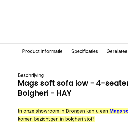
Product informatie
Specificaties
Gerelatee
Beschrijving
Mags soft sofa low - 4-seate
Bolgheri - HAY
In onze showroom in Drongen kan u een
Mags so
komen bezichtigen in bolgheri stof!