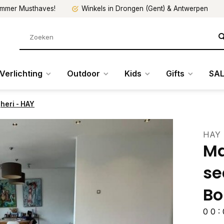
mmer Musthaves!
Winkels in Drongen (Gent) & Antwerpen
Verlichting
Outdoor
Kids
Gifts
SAL
gheri - HAY
HAY
Ma
se
Bo
0
0
: