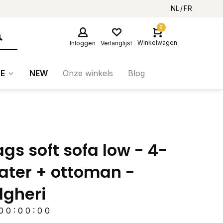
NL
FR
0
Winkelwagen
Inloggen
Verlanglijst
E
NEW
Onze winkels
Blog
gs soft sofa low - 4-
ater + ottoman -
lgheri
0
0
:
0
0
:
0
0