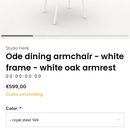
Studio Henk
Ode dining armchair - white
frame - white oak armrest
0
0
:
0
0
:
0
0
:
0
0
€599,00
Gratis verzending
Color:
*