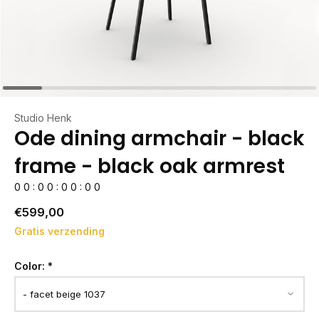
Studio Henk
Ode dining armchair - black
frame - black oak armrest
0
0
:
0
0
:
0
0
:
0
0
€599,00
Gratis verzending
Color:
*