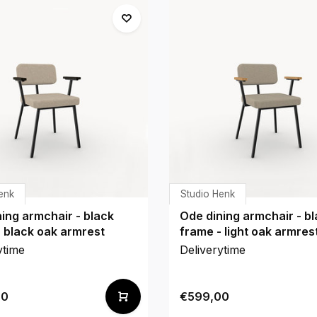
enk
Studio Henk
ing armchair - black
Ode dining armchair - b
 black oak armrest
frame - light oak armres
ytime
Deliverytime
00
€599,00