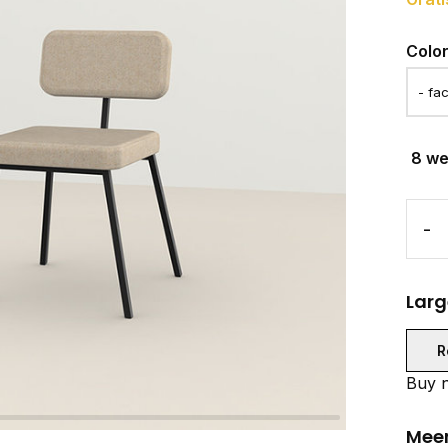
Colo
8 w
-
Larg
R
Buy n
Meer