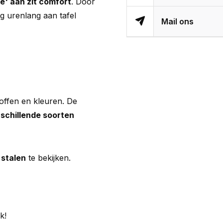
e' aan zit comfort
. Door
ig urenlang aan tafel
Mail ons
offen en kleuren. De
schillende soorten
e
stalen
te bekijken.
k!