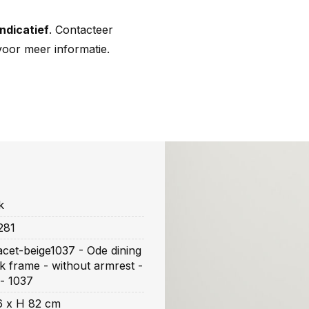
indicatief
. Contacteer
oor meer informatie.
k
281
cet-beige1037 - Ode dining
ck frame - without armrest -
 - 1037
6 x H 82 cm