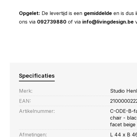
Opgelet:
De levertijd is een
gemiddelde
en is dus
ons via
092739880
of via
info@livingdesign.be
v
Specificaties
Merk:
Studio Hen
EAN:
210000022
Artikelnummer:
C-ODE-B-fa
chair - bla
facet beige
Afmetingen:
L 44 x B 4