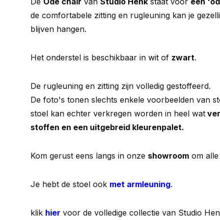
De
Ode chair
van
Studio Henk
staat voor
een 'od
de comfortabele zitting en rugleuning kan je gezell
blijven hangen.
Het onderstel is beschikbaar in
wit
of
zwart
.
De rugleuning en zitting zijn volledig gestoffeerd.
De foto's tonen slechts enkele voorbeelden van st
stoel kan echter verkregen worden in heel wat
ver
stoffen en een uitgebreid kleurenpalet.
Kom gerust eens langs in onze
showroom
om all
Je hebt de stoel ook
met armleuning
.
klik
hier
voor de volledige collectie van Studio Hen