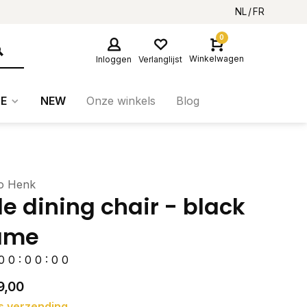
NL
FR
0
Winkelwagen
Inloggen
Verlanglijst
E
NEW
Onze winkels
Blog
io Henk
e dining chair - black
ame
0
0
:
0
0
:
0
0
9,00
s verzending