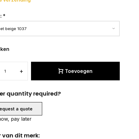
r:
*
eken
+
Toevoegen
er quantity required?
equest a quote
ow, pay later
 van dit merk: