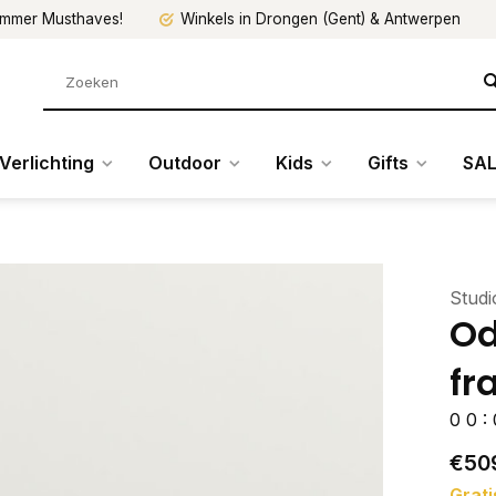
mmer Musthaves!
Winkels in Drongen (Gent) & Antwerpen
Verlichting
Outdoor
Kids
Gifts
SAL
Stud
Od
fr
0
0
:
€50
Grati