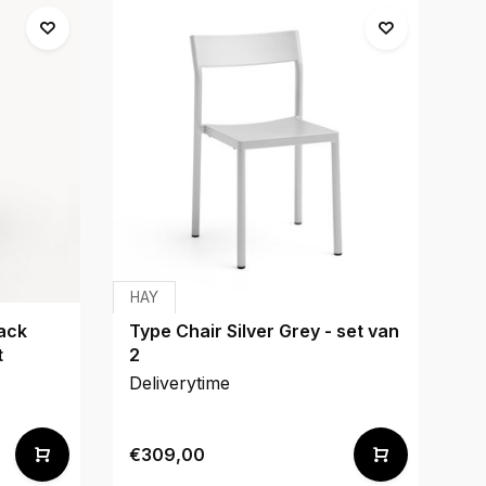
HAY
St
lack
Type Chair Silver Grey - set van
Re
t
2
li
Deliverytime
De
€2
€309,00
€2