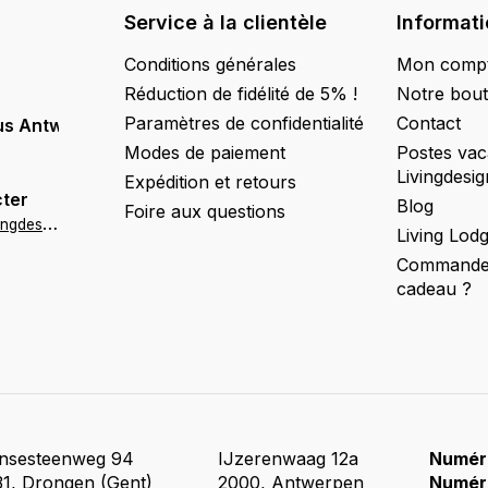
Service à la clientèle
Informat
Conditions générales
Mon comp
Réduction de fidélité de 5% !
Notre bout
Paramètres de confidentialité
Contact
us Antwerpen
Modes de paiement
Postes vac
Livingdesig
Expédition et retours
ter
Blog
Foire aux questions
a
ntwerpen@livingdesign.be
Living Lod
Commander
cadeau ?
insesteenweg 94
IJzerenwaag 12a
Numér
1, Drongen (Gent)
2000, Antwerpen
Numér