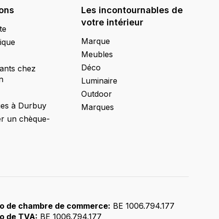
ions
Les incontournables de
votre intérieur
te
Marque
ique
Meubles
Déco
ants chez
n
Luminaire
Outdoor
ges à Durbuy
Marques
 un chèque-
o de chambre de commerce:
BE 1006.794.177
o de TVA:
BE 1006.794.177