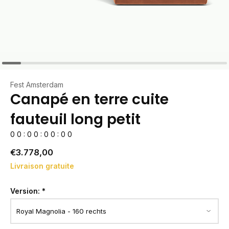
Fest Amsterdam
Canapé en terre cuite
fauteuil long petit
0
0
:
0
0
:
0
0
:
0
0
€3.778,00
Livraison gratuite
Version:
*