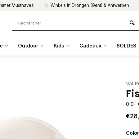
mmer Musthaves!
Winkels in Drongen (Gent) & Antwerpen
re
Outdoor
Kids
Cadeaux
SOLDES
Val P
Fi
0
0
:
€28
Colo