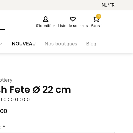
NL
FR
0
Panier
S'identifier
Liste de souhaits
NOUVEAU
Nos boutiques
Blog
ottery
sh Fete Ø 22 cm
0
0
:
0
0
:
0
0
,00
r:
*