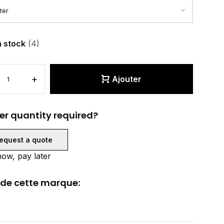
n stock
(4)
+
Ajouter
er quantity required?
equest a quote
ow, pay later
 de cette marque: