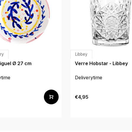
ry
Libbey
iguel Ø 27 cm
Verre Hobstar - Libbey
ytime
Deliverytime
€4,95