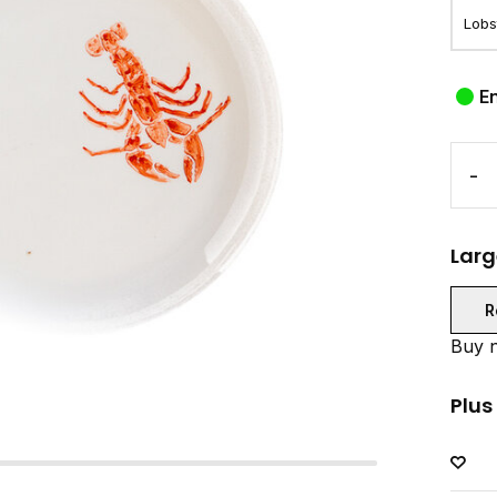
E
-
Larg
R
Buy n
Plus