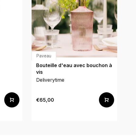
Paveau
P
Bouteille d'eau avec bouchon à
Ve
vis
Deliverytime
De
€65,00
€