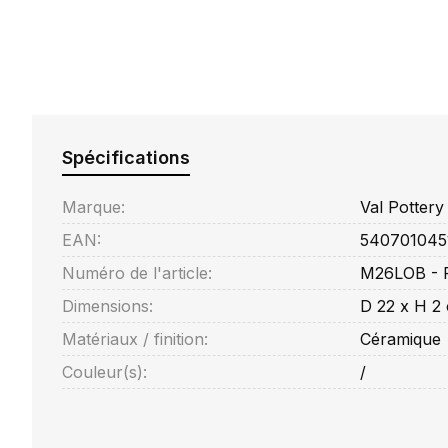
Spécifications
Marque:
Val Pottery
EAN:
540701045
Numéro de l'article:
M26LOB - F
Dimensions:
D 22 x H 2
Matériaux / finition:
Céramique
Couleur(s):
/