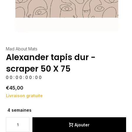
Mad About Mats
Alexander tapis dur -
scraper 50 X 75
0
0
:
0
0
:
0
0
:
0
0
€45,00
Livraison gratuite
4 semaines
Ajouter