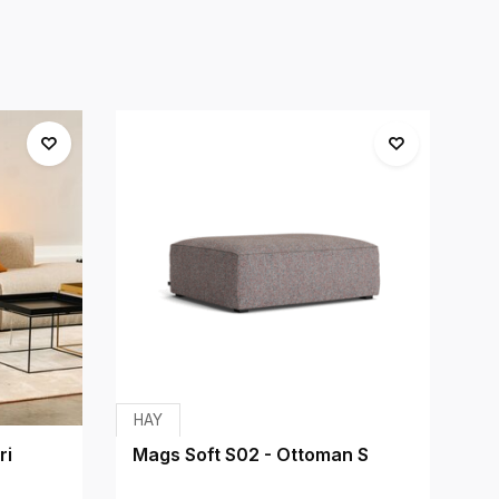
HAY
H
ri
Mags Soft S02 - Ottoman S
M