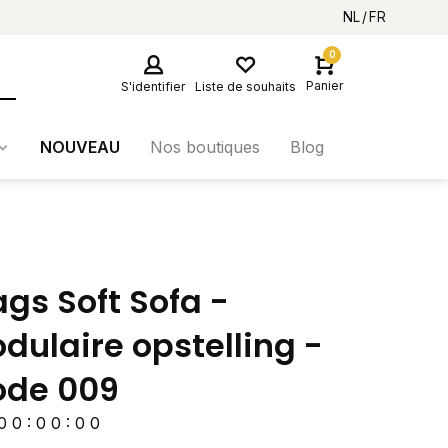
NL
FR
0
Panier
S'identifier
Liste de souhaits
NOUVEAU
Nos boutiques
Blog
gs Soft Sofa -
dulaire opstelling -
de 009
0
0
:
0
0
:
0
0