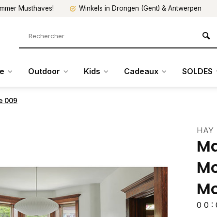
mmer Musthaves!
Winkels in Drongen (Gent) & Antwerpen
re
Outdoor
Kids
Cadeaux
SOLDES
de 009
HAY
Ma
Mo
Mo
0
0
: