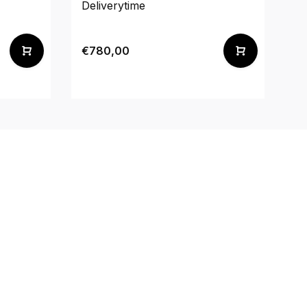
Deliverytime
De
€780,00
€