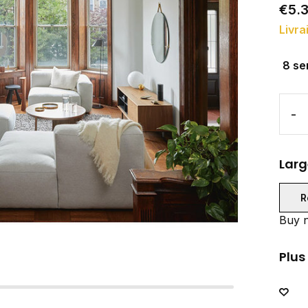
€5.
Livra
8 se
-
Larg
R
Buy n
Plus