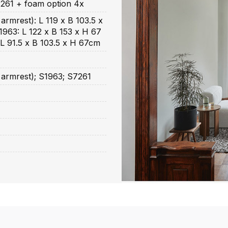
261 + foam option 4x
armrest): L 119 x B 103.5 x
963: L 122 x B 153 x H 67
L 91.5 x B 103.5 x H 67cm
 armrest); S1963; S7261