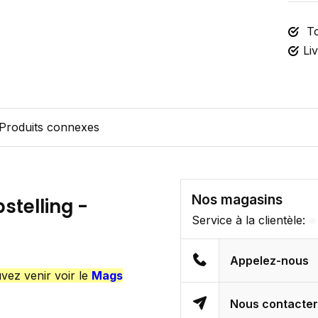
To
Li
Produits connexes
Nos magasins
stelling -
Service à la clientèle:
Appelez-nous
vez venir voir le
Mags
Nous contacte