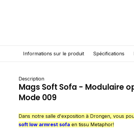
Informations sur le produit
Spécifications
Description
Mags Soft Sofa - Modulaire op
Mode 009
Dans notre salle d'exposition à Drongen, vous pou
soft low armrest sofa
en tissu Metaphor
!