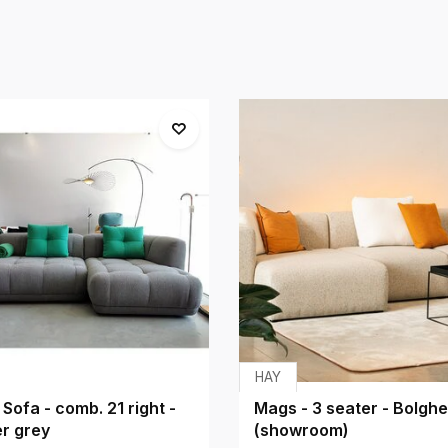
HAY
 Sofa - comb. 21 right -
Mags - 3 seater - Bolghe
r grey
(showroom)