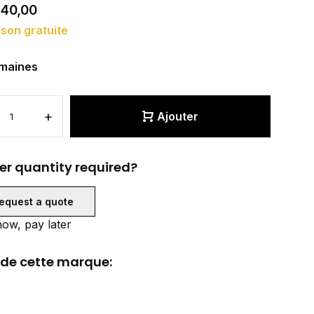
340,00
ison gratuite
maines
+
Ajouter
er quantity required?
equest a quote
ow, pay later
 de cette marque: