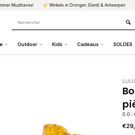
mmer Musthaves!
Winkels in Drongen (Gent) & Antwerpen
re
Outdoor
Kids
Cadeaux
SOLDES
LULU
Bo
pi
0
0
:
€29