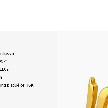
nhagen
9071
LL62
m
ling plaqué or, 18K