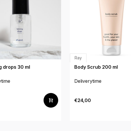
Ray
g drops 30 ml
Body Scrub 200 ml
ytime
Deliverytime
€24,00