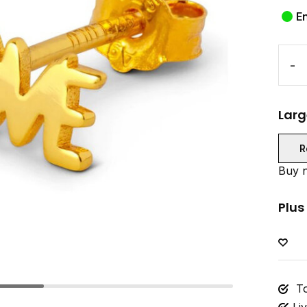
E
-
Larg
R
Buy n
Plus
To