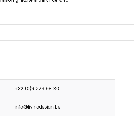
vraison gratuite à partir de €40
+32 (0)9 273 98 80
r
info@livingdesign.be