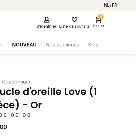
NL
FR
0
Panier
S'identifier
Liste de souhaits
NOUVEAU
Nos boutiques
Blog
 Copenhagen
ucle d'oreille Love (1
èce) - Or
0
0
:
0
0
:
0
0
,00