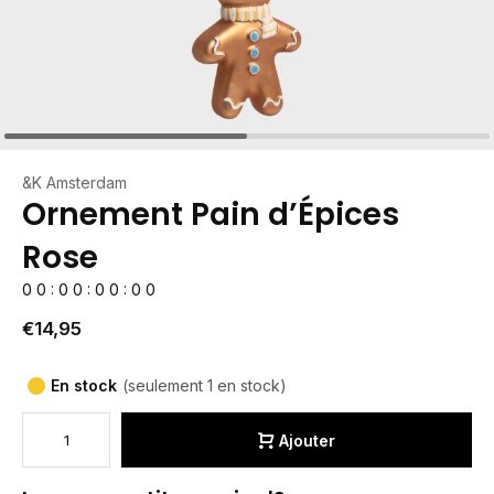
&K Amsterdam
Ornement Pain d’Épices
Rose
0
0
:
0
0
:
0
0
:
0
0
€14,95
En stock
(seulement 1 en stock)
Ajouter