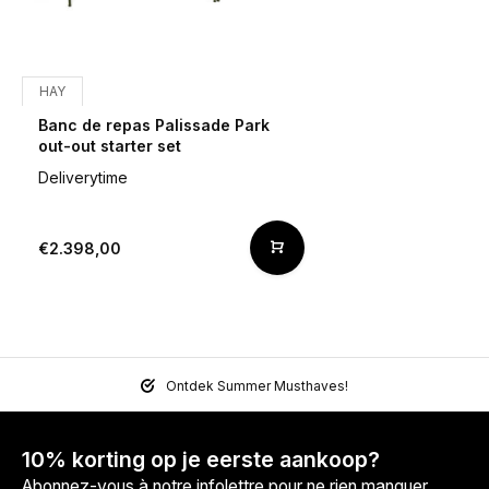
HAY
Banc de repas Palissade Park
out-out starter set
Deliverytime
€2.398,00
Ontdek Summer Musthaves!
10% korting op je eerste aankoop?
Abonnez-vous à notre infolettre pour ne rien manquer.