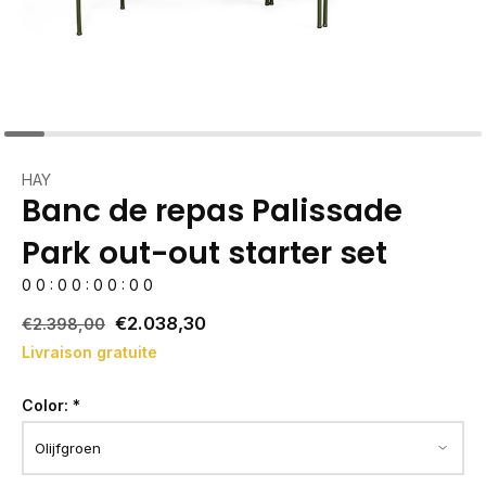
HAY
Banc de repas Palissade
Park out-out starter set
0
0
:
0
0
:
0
0
:
0
0
€2.038,30
€2.398,00
Livraison gratuite
Color:
*