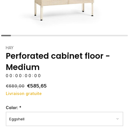
HAY
Perforated cabinet floor -
Medium
0
0
:
0
0
:
0
0
:
0
0
€585,65
€689,00
Livraison gratuite
Color:
*