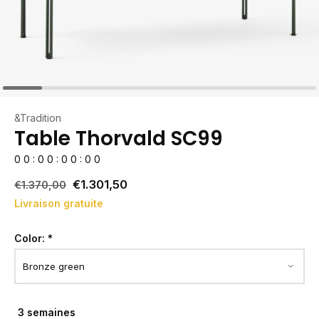
&Tradition
Table Thorvald SC99
0
0
:
0
0
:
0
0
:
0
0
€1.301,50
€1.370,00
Livraison gratuite
Color:
*
3 semaines