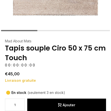
Mad About Mats
Tapis souple Ciro 50 x 75 cm
Touch
0
0
:
0
0
:
0
0
:
0
0
€45,00
Livraison gratuite
En stock
(seulement 3 en stock)
Ajouter