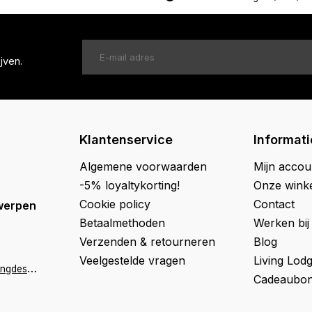
jven.
Klantenservice
Informati
Algemene voorwaarden
Mijn accou
-5% loyaltykorting!
Onze wink
Cookie policy
Contact
werpen
Betaalmethoden
Werken bij
Verzenden & retourneren
Blog
Veelgestelde vragen
Living Lod
a
ntwerpen@livingdesign.be
Cadeaubon