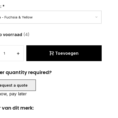
r:
*
p voorraad
(4)
+
Toevoegen
er quantity required?
equest a quote
ow, pay later
 van dit merk: