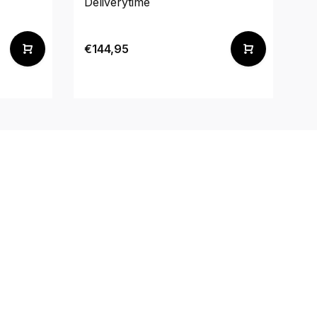
Deliverytime
De
€144,95
€