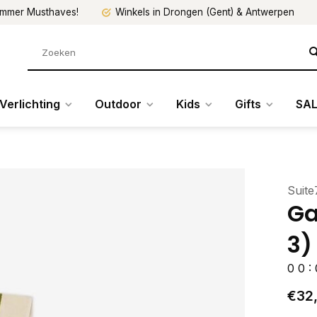
mmer Musthaves!
Winkels in Drongen (Gent) & Antwerpen
Verlichting
Outdoor
Kids
Gifts
SAL
Suite
Ga
3)
0
0
:
€32