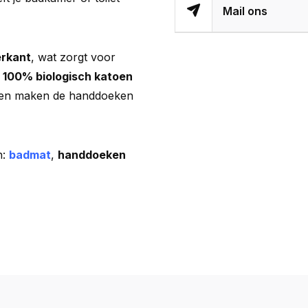
Mail ons
erkant
, wat zorgt voor
n
100% biologisch katoen
ssen maken de handdoeken
n:
badmat
,
handdoeken