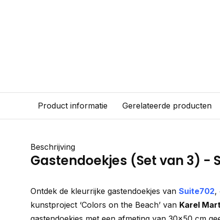
Product informatie
Gerelateerde producten
Beschrijving
Gastendoekjes (Set van 3) - 
Ontdek de kleurrijke gastendoekjes van
Suite702
,
kunstproject
‘Colors on the Beach’
van
Karel Mar
gastendoekjes met een afmeting van 30x50 cm geef