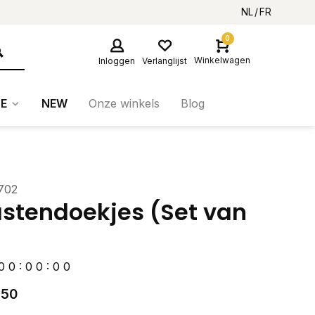
NL
FR
0
Winkelwagen
Inloggen
Verlanglijst
E
NEW
Onze winkels
Blog
702
stendoekjes (Set van
0
0
:
0
0
:
0
0
,50