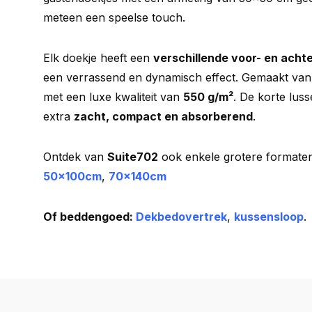
meteen een speelse touch.
Elk doekje heeft een
verschillende voor- en acht
een verrassend en dynamisch effect. Gemaakt va
met een luxe kwaliteit van
550 g/m²
. De korte lu
extra
zacht, compact en absorberend
.
Ontdek van
Suite702
ook enkele grotere formate
50x100cm
,
70x140cm
Of beddengoed:
Dekbedovertrek
,
kussensloop
.