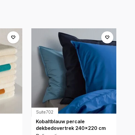
Suite702
Kobaltblauw percale
H
dekbedovertrek 240x220 cm