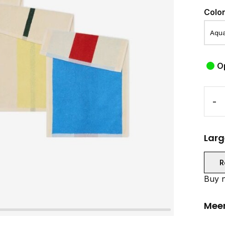
Colo
O
-
Larg
R
Buy n
Meer