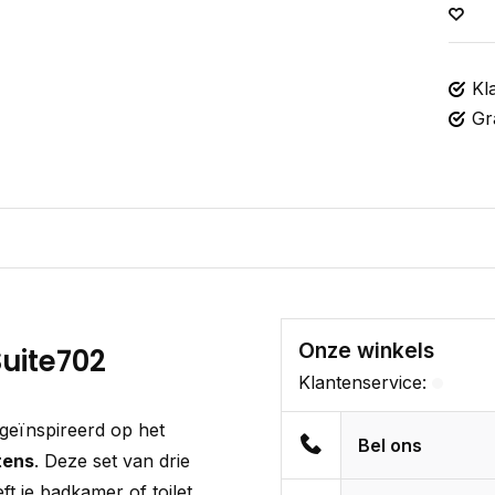
Kl
Gr
Onze winkels
Suite702
Klantenservice:
 geïnspireerd op het
Bel ons
tens
. Deze set van drie
t je badkamer of toilet