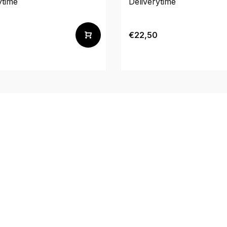
ytime
Deliverytime
€22,50