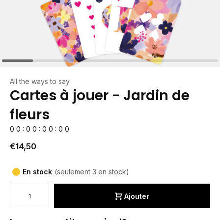
All the ways to say
Cartes à jouer - Jardin de
fleurs
0
0
:
0
0
:
0
0
:
0
0
€14,50
En stock
(seulement 3 en stock)
Ajouter