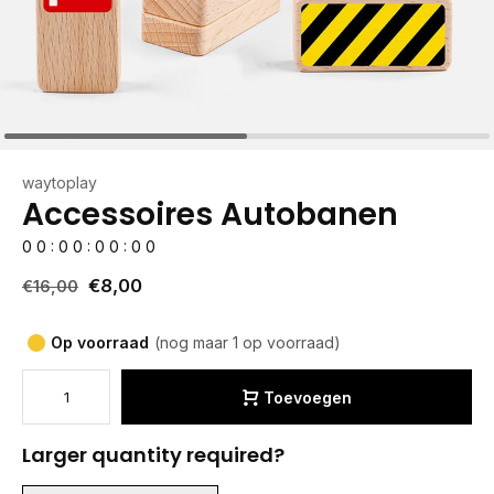
waytoplay
Accessoires Autobanen
0
0
:
0
0
:
0
0
:
0
0
€8,00
€16,00
Op voorraad
(nog maar 1 op voorraad)
Toevoegen
Larger quantity required?