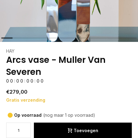
HAY
Arcs vase - Muller Van
Severen
0
0
:
0
0
:
0
0
:
0
0
€279,00
Gratis verzending
Op voorraad
(nog maar 1 op voorraad)
Toevoegen