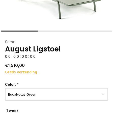
Serax
August Ligstoel
0
0
:
0
0
:
0
0
:
0
0
€1.510,00
Gratis verzending
Color:
*
1 week