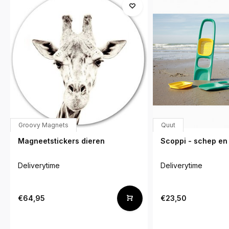
Groovy Magnets
Quut
Magneetstickers dieren
Scoppi - schep en
Deliverytime
Deliverytime
€64,95
€23,50