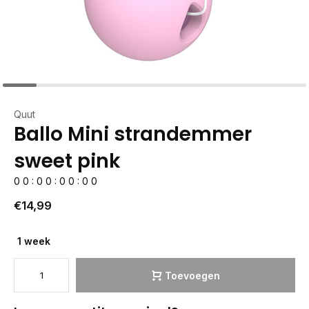
Quut
Ballo Mini strandemmer
sweet pink
0
0
:
0
0
:
0
0
:
0
0
€14,99
1 week
Toevoegen