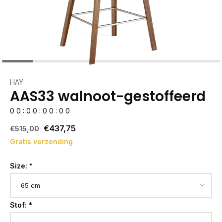
HAY
AAS33 walnoot-gestoffeerd
0
0
:
0
0
:
0
0
:
0
0
€437,75
€515,00
Gratis verzending
Size:
*
Stof:
*