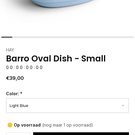
HAY
Barro Oval Dish - Small
0
0
:
0
0
:
0
0
:
0
0
€39,00
Color:
*
Op voorraad
(nog maar 1 op voorraad)