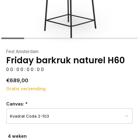
Fest Amsterdam
Friday barkruk naturel H60
0
0
:
0
0
:
0
0
:
0
0
€689,00
Gratis verzending
Canvas:
*
4 weken