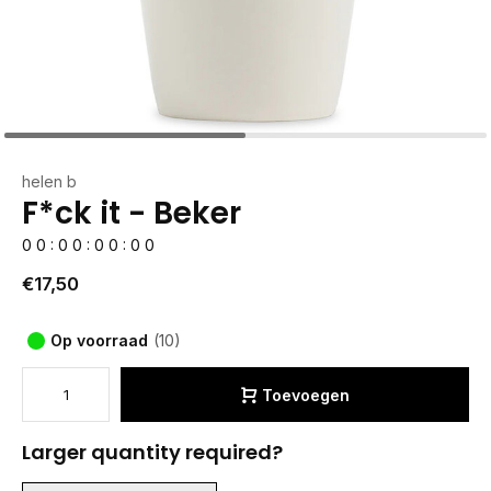
helen b
F*ck it - Beker
0
0
:
0
0
:
0
0
:
0
0
€17,50
Op voorraad
(10)
Toevoegen
Larger quantity required?