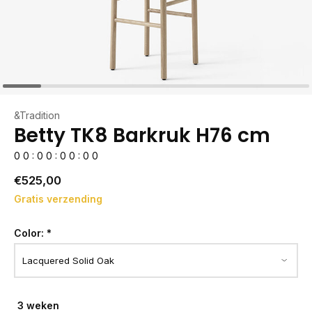
&Tradition
Betty TK8 Barkruk H76 cm
0
0
:
0
0
:
0
0
:
0
0
€525,00
Gratis verzending
Color:
*
3 weken