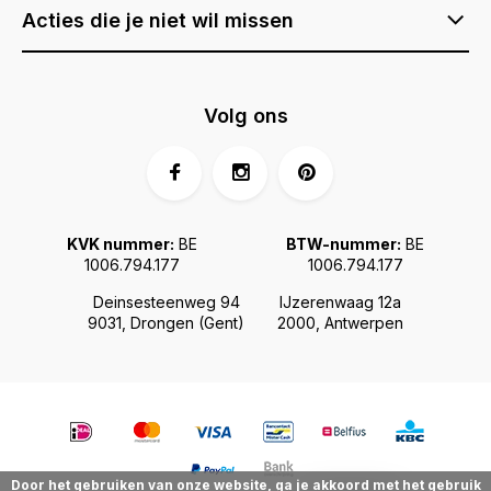
Acties die je niet wil missen
Volg ons
KVK nummer:
BE
BTW-nummer:
BE
1006.794.177
1006.794.177
Deinsesteenweg 94
IJzerenwaag 12a
9031, Drongen (Gent)
2000, Antwerpen
Door het gebruiken van onze website, ga je akkoord met het gebruik