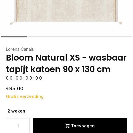
Lorena Canals
Bloom Natural XS - wasbaar
tapijt katoen 90 x 130 cm
0
0
:
0
0
:
0
0
:
0
0
€95,00
Gratis verzending
2 weken
Toevoegen