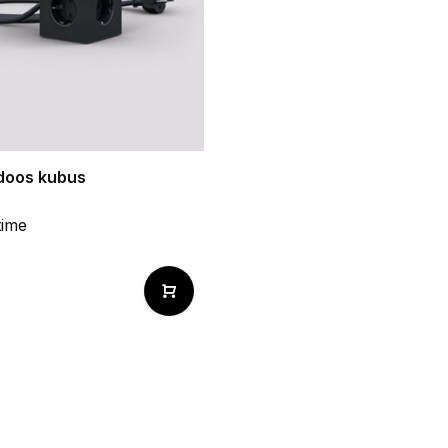
doos kubus
time