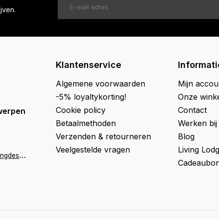
jven.
Klantenservice
Informati
Algemene voorwaarden
Mijn accou
-5% loyaltykorting!
Onze wink
Cookie policy
Contact
werpen
Betaalmethoden
Werken bij
Verzenden & retourneren
Blog
Veelgestelde vragen
Living Lod
a
ntwerpen@livingdesign.be
Cadeaubon