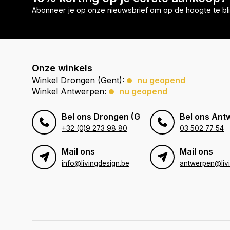
Abonneer je op onze nieuwsbrief om op de hoogte te bli
Onze winkels
Winkel Drongen (Gent):
nu geopend
Winkel Antwerpen:
nu geopend
Bel ons Drongen (Gent)
Bel ons Ant
+32 (0)9 273 98 80
03 502 77 54
Mail ons
Mail ons
info@livingdesign.be