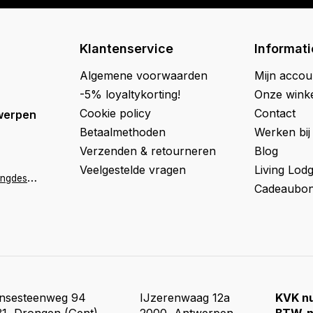
Klantenservice
Informati
Algemene voorwaarden
Mijn accou
-5% loyaltykorting!
Onze wink
Cookie policy
Contact
werpen
Betaalmethoden
Werken bij
Verzenden & retourneren
Blog
Veelgestelde vragen
Living Lod
a
ntwerpen@livingdesign.be
Cadeaubon
insesteenweg 94
IJzerenwaag 12a
KVK n