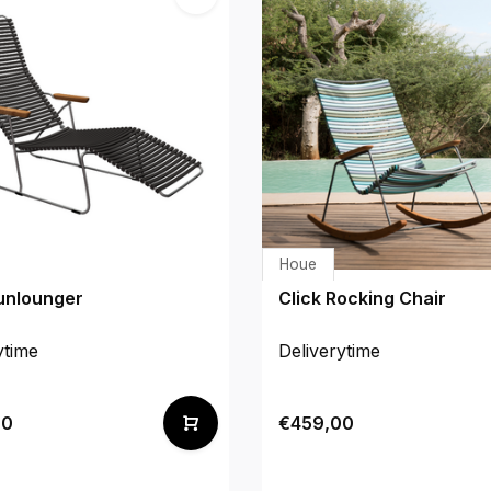
Houe
Sunlounger
Click Rocking Chair
ytime
Deliverytime
00
€459,00