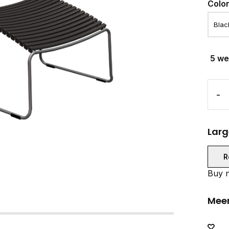
Colo
5 w
-
Larg
R
Buy n
Meer