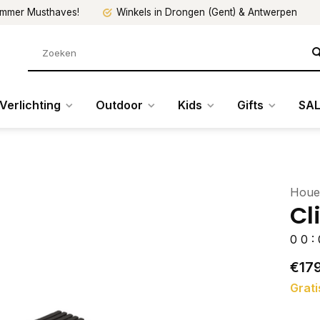
mmer Musthaves!
Winkels in Drongen (Gent) & Antwerpen
Verlichting
Outdoor
Kids
Gifts
SAL
Houe
Cl
0
0
:
€179
Grati