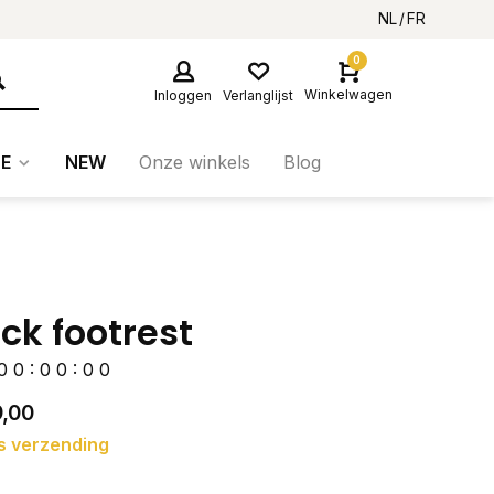
NL
FR
0
Winkelwagen
Inloggen
Verlanglijst
E
NEW
Onze winkels
Blog
ick footrest
0
0
:
0
0
:
0
0
,00
s verzending