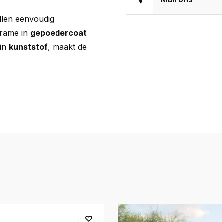
llen eenvoudig
frame in
gepoedercoat
 in
kunststof
, maakt de