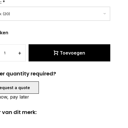
r:
*
eken
+
Toevoegen
er quantity required?
equest a quote
ow, pay later
 van dit merk: