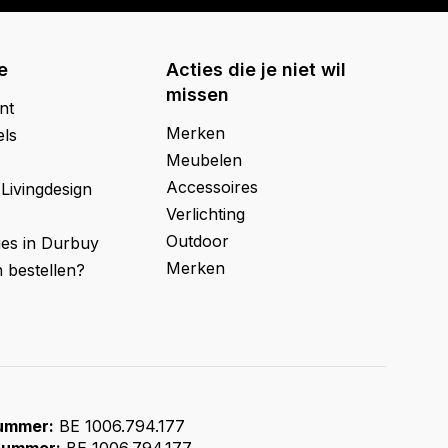
e
Acties die je niet wil
missen
nt
Merken
els
Meubelen
Accessoires
 Livingdesign
Verlichting
Outdoor
ges in Durbuy
Merken
 bestellen?
ummer:
BE 1006.794.177