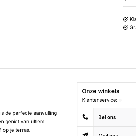
Kl
Gr
Onze winkels
Klantenservice:
is de perfecte aanvulling
Bel ons
n geniet van ultiem
op je terras.
Mail ons