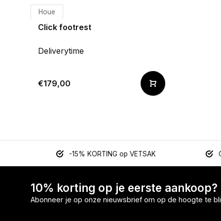
Houe
Click footrest
Deliverytime
€179,00
-15% KORTING op VETSAK
10% korting op je eerste aankoop?
Abonneer je op onze nieuwsbrief om op de hoogte te bli