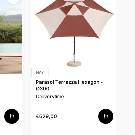
HAY
We
Parasol Terrazza Hexagon -
O
Ø300
Deliverytime
De
€629,00
€