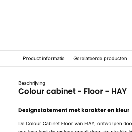
Product informatie
Gerelateerde producten
Beschrijving
Colour cabinet - Floor - HAY
Designstatement met karakter en kleur
De Colour Cabinet Floor van HAY, ontworpen do
een lage kast die meteen opvalt door zijn strakke l