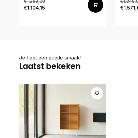
€1.299,00
€1.849,
€1.104,15
€1.571,
Je hebt een goede smaak!
Laatst bekeken