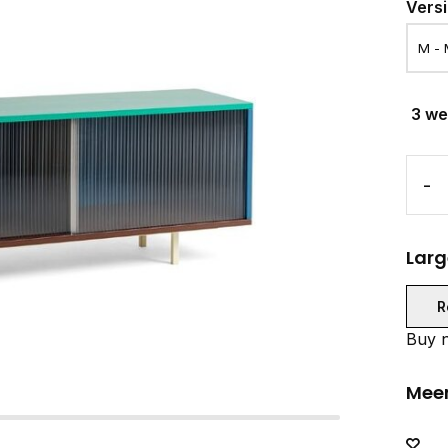
Vers
3 w
-
Larg
R
Buy n
Meer