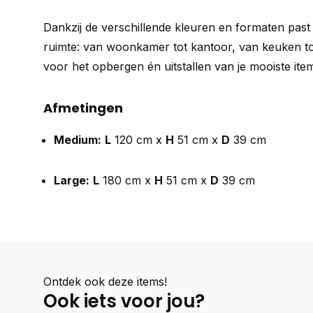
Dankzij de verschillende kleuren en formaten past
ruimte: van woonkamer tot kantoor, van keuken tot
voor het opbergen én uitstallen van je mooiste ite
Afmetingen
Medium:
L
120 cm x
H
51 cm x
D
39 cm
Large:
L
180 cm x
H
51 cm x
D
39 cm
Ontdek ook deze items!
Ook iets voor jou?