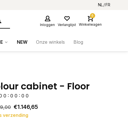
NL
FR
0
Winkelwagen
Inloggen
Verlanglijst
E
NEW
Onze winkels
Blog
lour cabinet - Floor
0
0
:
0
0
:
0
0
€1.146,65
49,00
s verzending