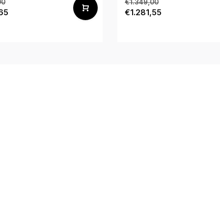
00
€1.349,00
65
€1.281,55