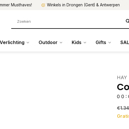
mmer Musthaves!
Winkels in Drongen (Gent) & Antwerpen
Verlichting
Outdoor
Kids
Gifts
SAL
HAY
Co
0
0
:
€1.3
Grati