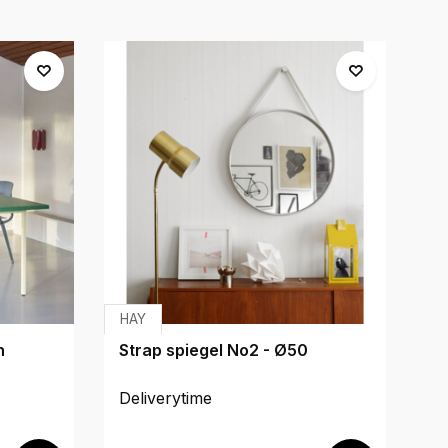
HAY
H
n
Strap spiegel No2 - Ø50
A
Deliverytime
De