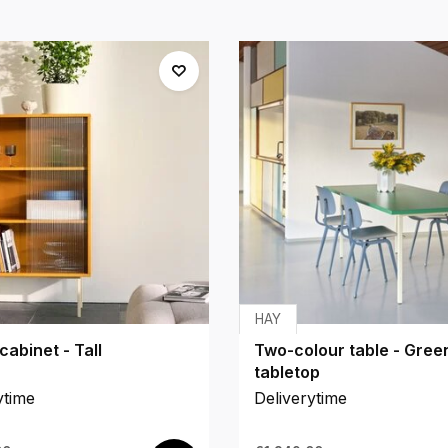
HAY
cabinet - Tall
Two-colour table - Gree
tabletop
ytime
Deliverytime