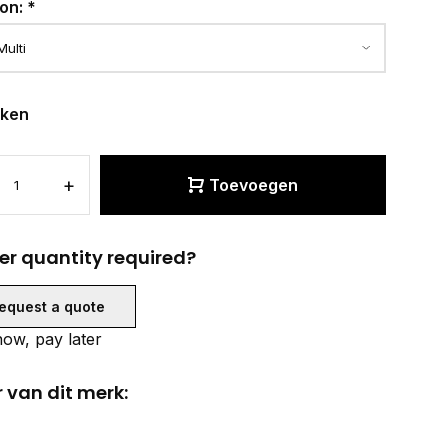
ion:
*
eken
+
Toevoegen
er quantity required?
equest a quote
ow, pay later
 van dit merk: