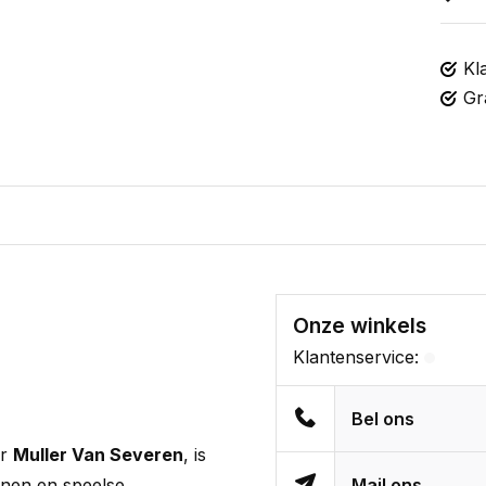
Kl
Gr
Onze winkels
Klantenservice:
Bel ons
or
Muller Van Severen
, is
ijnen en speelse
Mail ons