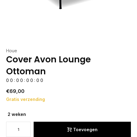
Houe
Cover Avon Lounge
Ottoman
0
0
:
0
0
:
0
0
:
0
0
€69,00
Gratis verzending
2 weken
Toevoegen