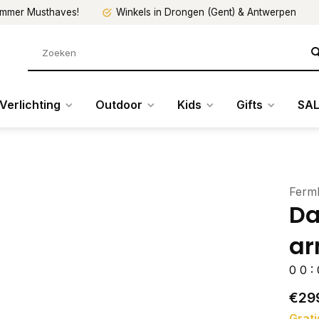
mmer Musthaves!
Winkels in Drongen (Gent) & Antwerpen
Verlichting
Outdoor
Kids
Gifts
SAL
Ferml
Da
ar
0
0
:
€29
Grati