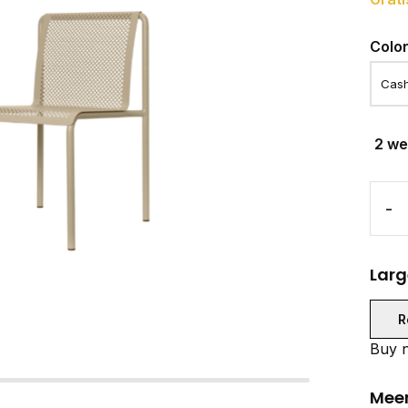
Colo
2 w
-
Larg
R
Buy n
Meer