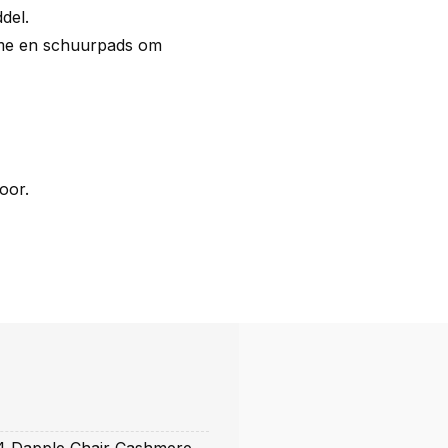
del.
me en schuurpads om
door.