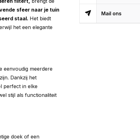
eren filtert,
brengt de
evende
sfeer naar je tuin
Mail ons
eerd staal.
Het biedt
rwijl het een elegante
je eenvoudig meerdere
ijn. Dankzij het
 perfect in elke
 stijl als functionaliteit
tige doek of een