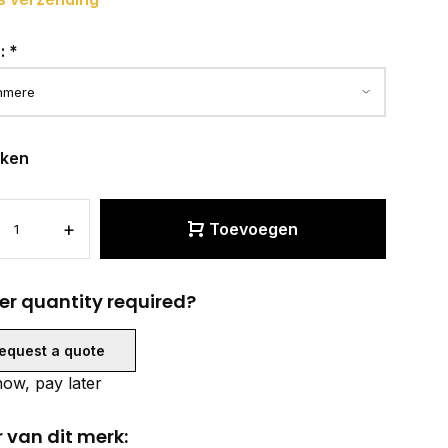
r:
*
eken
+
Toevoegen
er quantity required?
equest a quote
ow, pay later
 van dit merk: