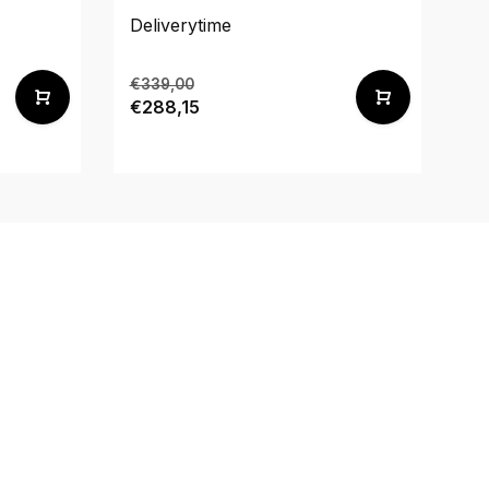
Deliverytime
De
€339,00
€
€288,15