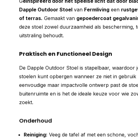
G
eïnspireerd door het speelse licht dat door blad
Dapple Outdoor Stoel
van
Fermliving
een
rustg
of terras.
Gemaakt van
gepoedercoat gegalvanis
deze stoel zowel duurzaamheid als bescherming, te
uitstraling behoudt.
Praktisch en Functioneel Design
De Dapple Outdoor Stoel is stapelbaar, waardoor 
stoelen kunt opbergen wanneer ze niet in gebruik z
eenvoudige maar impactvolle ontwerp past de stoel
buitenruimte en is het de ideale keuze voor wie zowel
zoekt.
Onderhoud
Reiniging:
Veeg de tafel af met een schone, voch