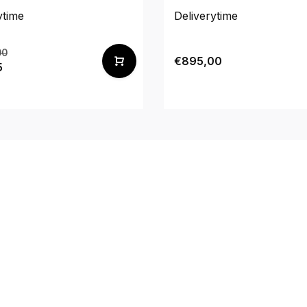
ytime
Deliverytime
00
€895,00
5