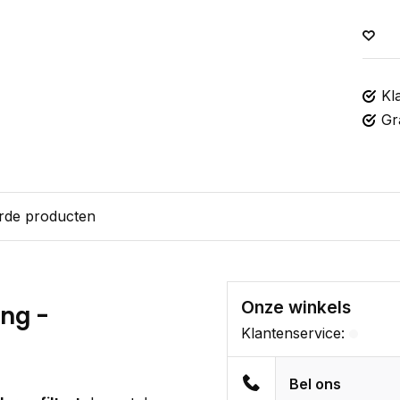
Kl
Gr
rde producten
Onze winkels
ng -
Klantenservice:
Bel ons