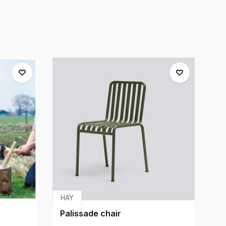
HAY
Fe
Palissade chair
Da