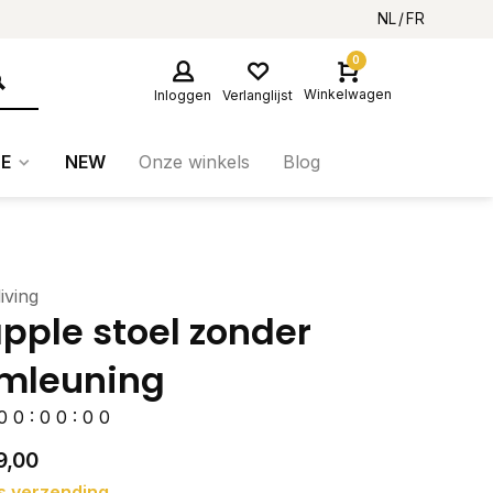
NL
FR
0
Winkelwagen
Inloggen
Verlanglijst
E
NEW
Onze winkels
Blog
iving
pple stoel zonder
mleuning
0
0
:
0
0
:
0
0
9,00
s verzending