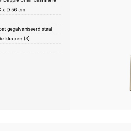
 Dapple Chair Cashmere
3 x D 56 cm
at gegalvaniseerd staal
de kleuren (3)