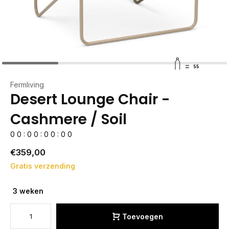
Fermliving
Desert Lounge Chair -
Cashmere / Soil
0
0
:
0
0
:
0
0
:
0
0
€359,00
Gratis verzending
3 weken
Toevoegen