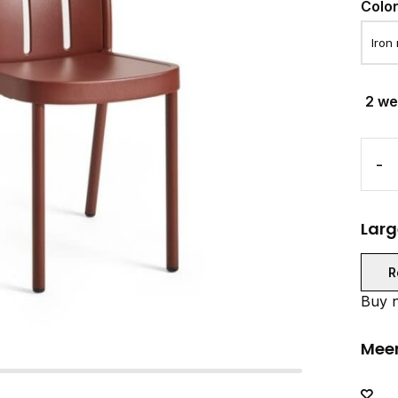
Colo
2 w
-
Larg
R
Buy n
Meer