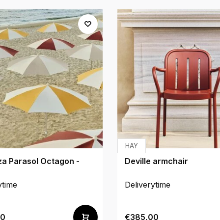
HAY
za Parasol Octagon -
Deville armchair
ytime
Deliverytime
00
€385,00