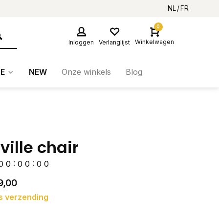
NL
FR
0
Winkelwagen
Inloggen
Verlanglijst
E
NEW
Onze winkels
Blog
ville chair
0
0
:
0
0
:
0
0
9,00
s verzending