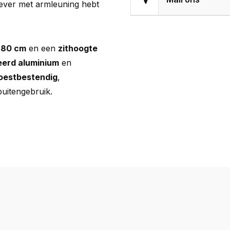
iever met armleuning hebt
H80 cm
en een
zithoogte
erd aluminium
en
oestbestendig
,
buitengebruik.