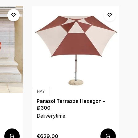
HAY
H
Parasol Terrazza Hexagon -
Pa
Ø300
Deliverytime
De
€3
€629,00