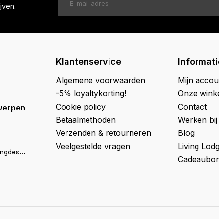
jven.
Klantenservice
Informati
Algemene voorwaarden
Mijn accou
-5% loyaltykorting!
Onze wink
Cookie policy
Contact
werpen
Betaalmethoden
Werken bij
Verzenden & retourneren
Blog
Veelgestelde vragen
Living Lod
a
ntwerpen@livingdesign.be
Cadeaubon