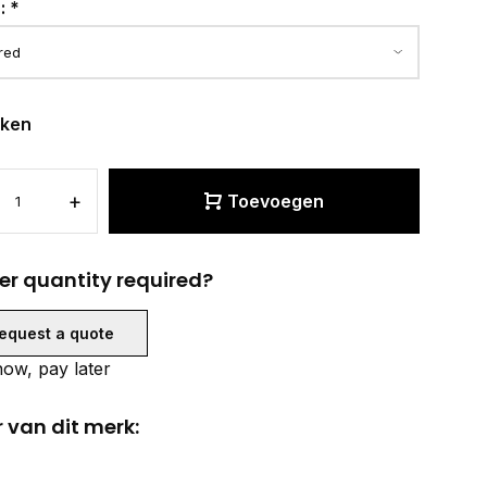
r:
*
eken
+
Toevoegen
er quantity required?
equest a quote
ow, pay later
 van dit merk: