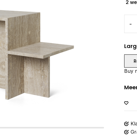
2 w
-
Larg
R
Buy n
Meer
Kl
Gr