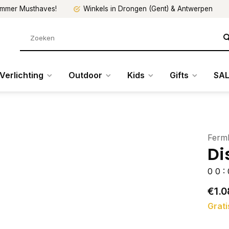
mmer Musthaves!
Winkels in Drongen (Gent) & Antwerpen
Verlichting
Outdoor
Kids
Gifts
SAL
Ferml
Di
0
0
:
€1.0
Grati