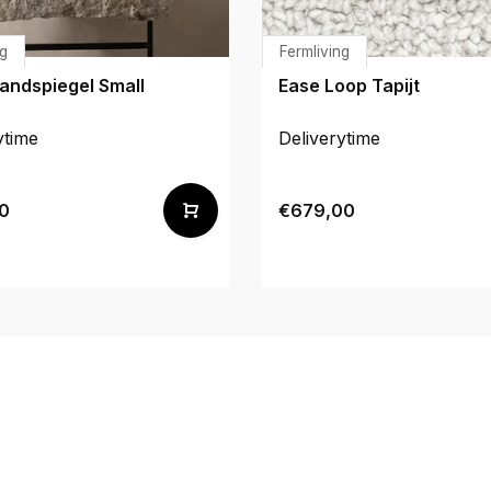
ng
Fermliving
andspiegel Small
Ease Loop Tapijt
ytime
Deliverytime
0
€679,00