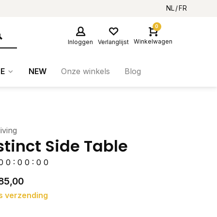
NL
FR
0
Winkelwagen
Inloggen
Verlanglijst
E
NEW
Onze winkels
Blog
iving
stinct Side Table
0
0
:
0
0
:
0
0
85,00
s verzending