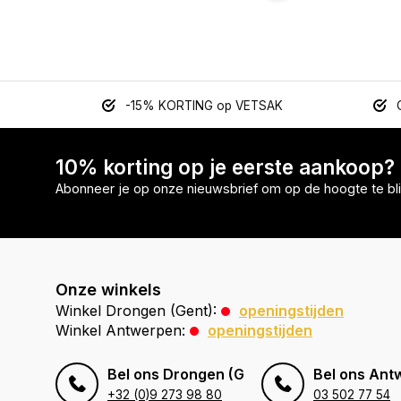
-15% KORTING op VETSAK
10% korting op je eerste aankoop?
Abonneer je op onze nieuwsbrief om op de hoogte te bli
Onze winkels
Winkel Drongen (Gent):
openingstijden
Winkel Antwerpen:
openingstijden
Bel ons Drongen (Gent)
Bel ons Ant
+32 (0)9 273 98 80
03 502 77 54