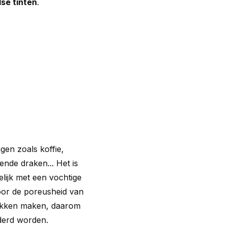
se tinten
.
ngen zoals koffie,
nde draken... Het is
lijk met een vochtige
oor de poreusheid van
vlekken maken, daarom
ijderd worden.