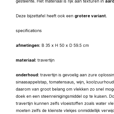
gesteente. Het materiaal is rijk aan texturen in
aard
Deze bijzettafel heeft ook een
grotere variant
.
specifications
afmetingen
: B 35 x H 50 x D 59.5 cm
materiaal
: travertijn
onderhoud
: travertijn is gevoelig aan zure oplossi
sinaasappelstap, tomatensaus, wijn, koolzuurhoude
daarom van groot belang om vlekken zo snel moge
doek en een steenreinigingsmiddel op te kuisen. D
travertijn kunnen zelfs vloeistoffen zoals water 
moeten zelfs de kleinste vlekjes onmiddellijk verw