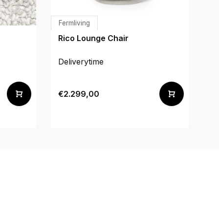
Fermliving
Fe
Rico Lounge Chair
Di
Deliverytime
De
€2.299,00
€