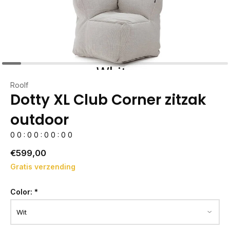
Roolf
Dotty XL Club Corner zitzak
outdoor
0
0
:
0
0
:
0
0
:
0
0
€599,00
Gratis verzending
Color:
*