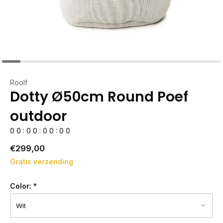
Roolf
Dotty Ø50cm Round Poef
outdoor
0
0
:
0
0
:
0
0
:
0
0
€299,00
Gratis verzending
Color:
*