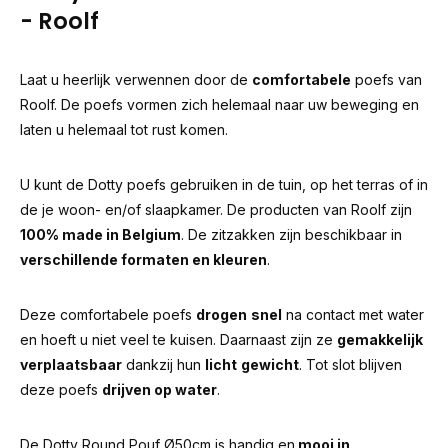
- Roolf
Laat u heerlijk verwennen door de
comfortabele
poefs van
Roolf. De poefs vormen zich helemaal naar uw beweging en
laten u helemaal tot rust komen.
U kunt de Dotty poefs gebruiken in de tuin, op het terras of in
de je woon- en/of slaapkamer. De producten van Roolf zijn
100% made in Belgium
. De zitzakken zijn beschikbaar in
verschillende formaten en kleuren
.
Deze comfortabele poefs
drogen
snel
na contact met water
en hoeft u niet veel te kuisen. Daarnaast zijn ze
gemakkelijk
verplaatsbaar
dankzij hun
licht
gewicht
. Tot slot blijven
deze poefs
drijven op water
.
De Dotty Round Pouf Ø50cm is handig en
mooi in