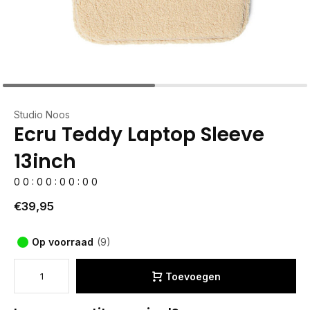
Studio Noos
Ecru Teddy Laptop Sleeve
13inch
0
0
:
0
0
:
0
0
:
0
0
€39,95
Op voorraad
(9)
Toevoegen