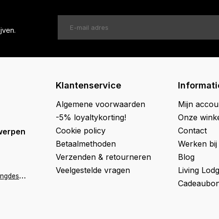
jven.
Klantenservice
Informati
Algemene voorwaarden
Mijn accou
-5% loyaltykorting!
Onze wink
Cookie policy
Contact
werpen
Betaalmethoden
Werken bij
Verzenden & retourneren
Blog
Veelgestelde vragen
Living Lod
a
ntwerpen@livingdesign.be
Cadeaubon