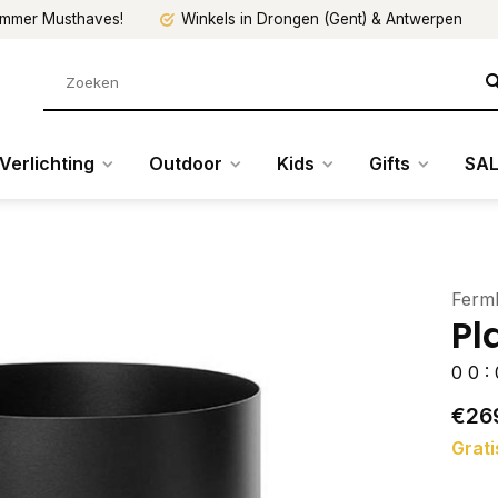
mmer Musthaves!
Winkels in Drongen (Gent) & Antwerpen
Verlichting
Outdoor
Kids
Gifts
SAL
Ferml
Pl
0
0
:
€26
Grati