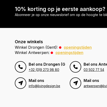
10% korting op je eerste aankoop?
Abonneer je op onze nieuwsbrief om op de hoogte te bli
Onze winkels
Winkel Drongen (Gent):
openingstijden
Winkel Antwerpen:
openingstijden
Bel ons Drongen (Gent)
Bel ons Ant
+32 (0)9 273 98 80
03 502 77 54
Mail ons
Mail ons
info@livingdesign.be