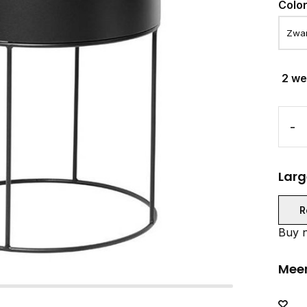
Colo
2 w
-
Larg
R
Buy n
Meer