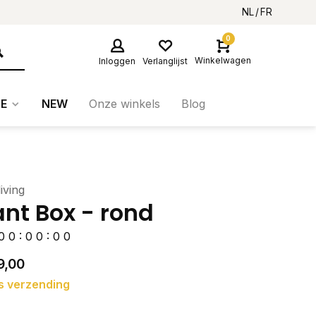
NL
FR
0
Winkelwagen
Inloggen
Verlanglijst
E
NEW
Onze winkels
Blog
iving
ant Box - rond
0
0
:
0
0
:
0
0
9,00
s verzending