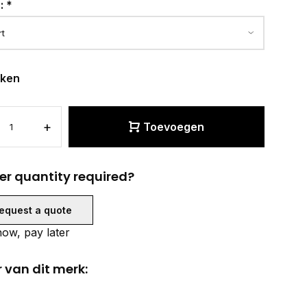
r:
*
eken
+
Toevoegen
er quantity required?
equest a quote
ow, pay later
 van dit merk: