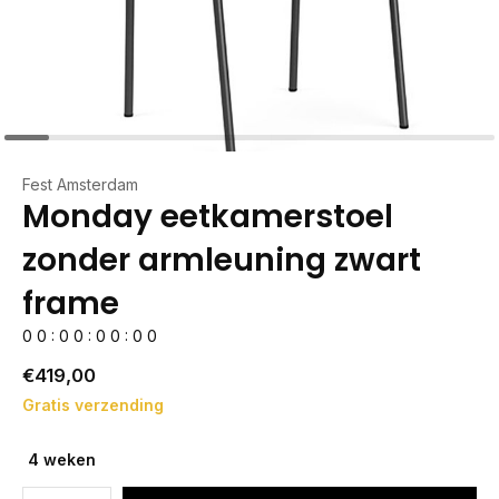
Fest Amsterdam
Monday eetkamerstoel
zonder armleuning zwart
frame
0
0
:
0
0
:
0
0
:
0
0
€419,00
Gratis verzending
4 weken