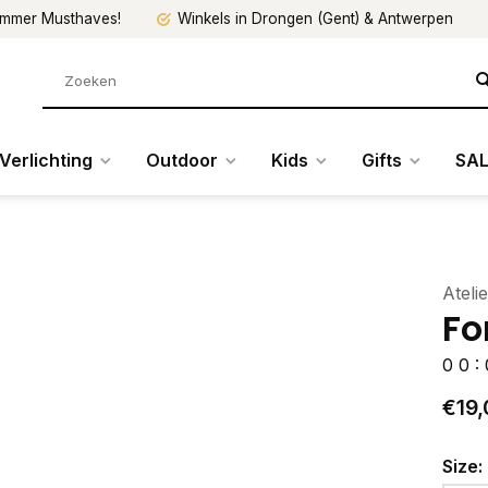
mmer Musthaves!
Winkels in Drongen (Gent) & Antwerpen
Verlichting
Outdoor
Kids
Gifts
SAL
Ateli
Fo
0
0
:
€19,
Size: