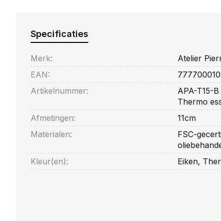
Specificaties
Merk:
Atelier Pier
EAN:
777700010
Artikelnummer:
APA-T15-B 
Thermo es
Afmetingen:
11cm
Materialen:
FSC-gecerti
oliebehande
Kleur(en):
Eiken, The