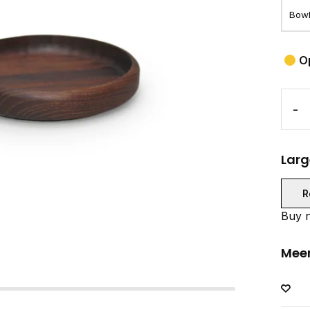
O
-
Larg
R
Buy n
Meer