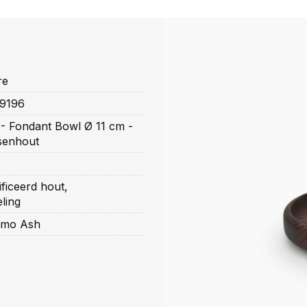
re
9196
- Fondant Bowl Ø 11 cm -
senhout
ficeerd hout,
ling
rmo Ash