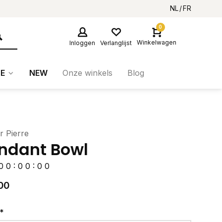
NL
FR
0
Winkelwagen
Inloggen
Verlanglijst
E
NEW
Onze winkels
Blog
er Pierre
ndant Bowl
0
0
:
0
0
:
0
0
00
*