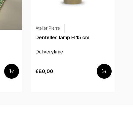
Atelier Pierre
P
Dentelles lamp H 15 cm
Wa
Deliverytime
De
€80,00
€