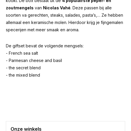
kookt. De box bestaat uit de
4 populairste peper- en
zoutmengels
van
Nicolas Vahé
. Deze passen bij alle
soorten va gerechten, steaks, salades, pasta’s,… Ze hebben
allemaal een keramische molen. Hierdoor krijg je fijngemalen
specerijen met meer smaak en aroma.
De giftset bevat de volgende mengsels:
- French sea salt
- Parmesan cheese and basil
- the secret blend
- the mixed blend
Onze winkels