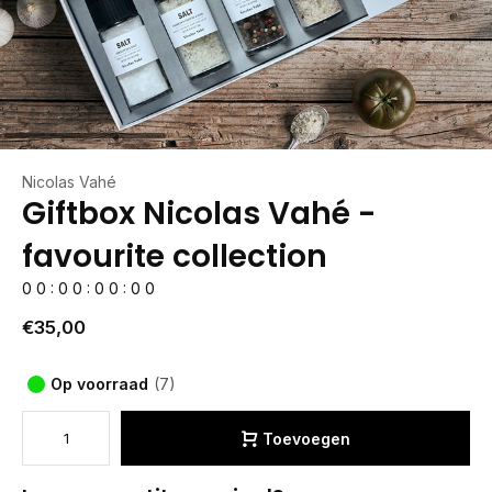
Nicolas Vahé
Giftbox Nicolas Vahé -
favourite collection
0
0
:
0
0
:
0
0
:
0
0
€35,00
Op voorraad
(7)
Toevoegen