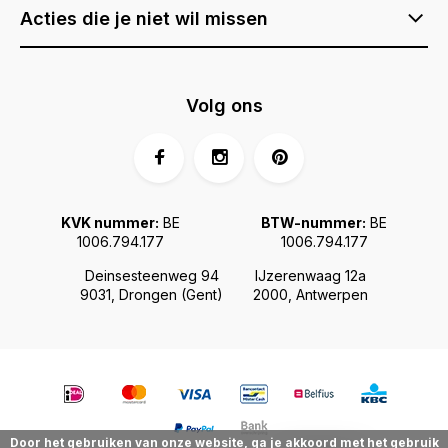
Acties die je niet wil missen
Volg ons
KVK nummer:
BE
BTW-nummer:
BE
1006.794.177
1006.794.177
Deinsesteenweg 94
IJzerenwaag 12a
9031, Drongen (Gent)
2000, Antwerpen
Door het gebruiken van onze website, ga je akkoord met het gebruik