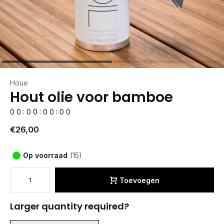
Houe
Hout olie voor bamboe
0
0
:
0
0
:
0
0
:
0
0
€26,00
Op voorraad
(15)
Toevoegen
Larger quantity required?