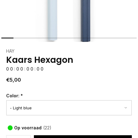
HAY
Kaars Hexagon
0
0
:
0
0
:
0
0
:
0
0
€5,00
Color:
*
Op voorraad
(22)