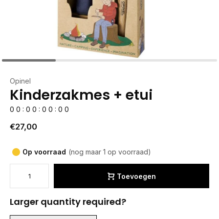
Opinel
Kinderzakmes + etui
0
0
:
0
0
:
0
0
:
0
0
€27,00
Op voorraad
(nog maar 1 op voorraad)
Toevoegen
Larger quantity required?