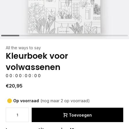
All the ways to say
Kleurboek voor
volwassenen
0
0
:
0
0
:
0
0
:
0
0
€20,95
Op voorraad
(nog maar 2 op voorraad)
Toevoegen