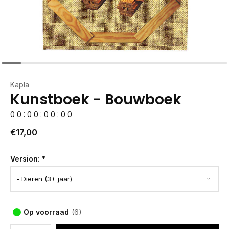
Kapla
Kunstboek - Bouwboek
0
0
:
0
0
:
0
0
:
0
0
€17,00
Version:
*
Op voorraad
(6)