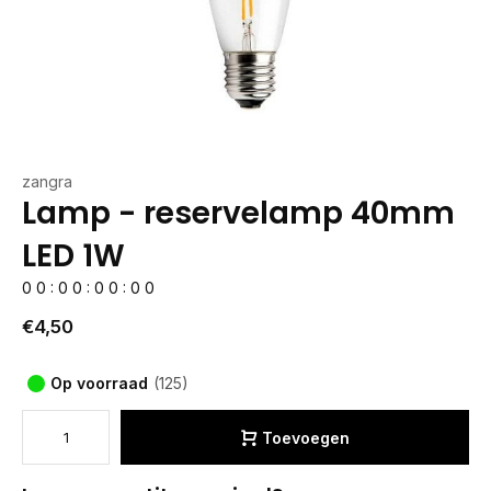
zangra
Lamp - reservelamp 40mm
LED 1W
0
0
:
0
0
:
0
0
:
0
0
€4,50
Op voorraad
(125)
Toevoegen