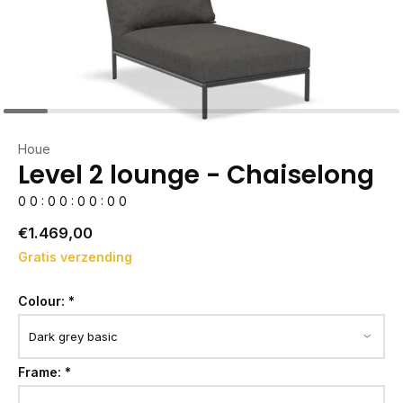
Houe
Level 2 lounge - Chaiselong
0
0
:
0
0
:
0
0
:
0
0
€1.469,00
Gratis verzending
Colour:
*
Frame:
*